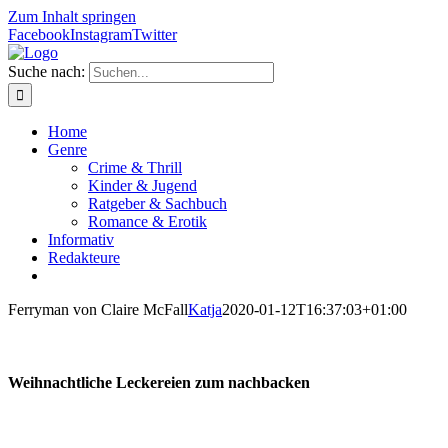
Zum Inhalt springen
Facebook
Instagram
Twitter
Suche nach:
Home
Genre
Crime & Thrill
Kinder & Jugend
Ratgeber & Sachbuch
Romance & Erotik
Informativ
Redakteure
Ferryman von Claire McFall
Katja
2020-01-12T16:37:03+01:00
Weihnachtliche Leckereien zum nachbacken