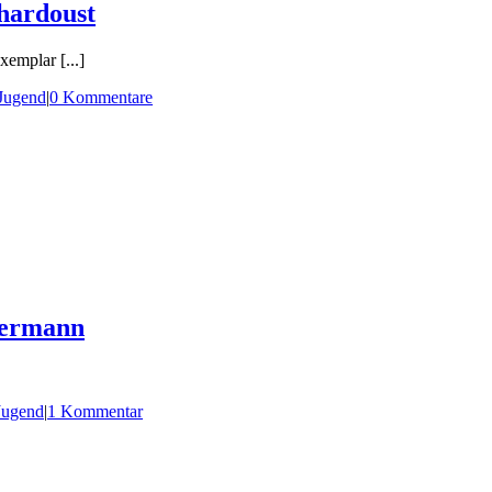
hardoust
emplar [...]
Jugend
|
0 Kommentare
mermann
Jugend
|
1 Kommentar