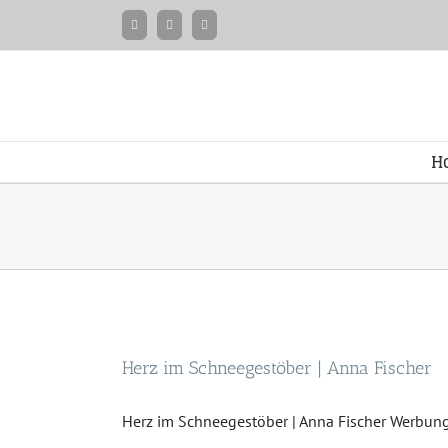
Zum
Facebook
Instagram
Twitter
Inhalt
springen
H
Herz im Schneegestöber | Anna Fischer
Herz im Schneegestöber | Anna Fischer Werbung 