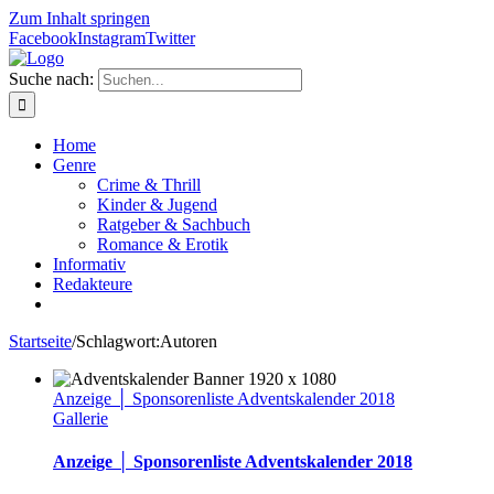
Zum Inhalt springen
Facebook
Instagram
Twitter
Suche nach:
Home
Genre
Crime & Thrill
Kinder & Jugend
Ratgeber & Sachbuch
Romance & Erotik
Informativ
Redakteure
Startseite
/
Schlagwort:
Autoren
Anzeige │ Sponsorenliste Adventskalender 2018
Gallerie
Anzeige │ Sponsorenliste Adventskalender 2018