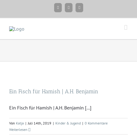
Zum
Facebook
Instagram
Twitter
Inhalt
springen
Ein Fisch für Hamish | A.H. Benjamin
Ein Fisch für Hamish | A.H. Benjamin [...]
Von
Katja
|
Juli 14th, 2019
|
Kinder & Jugend
|
0 Kommentare
Weiterlesen