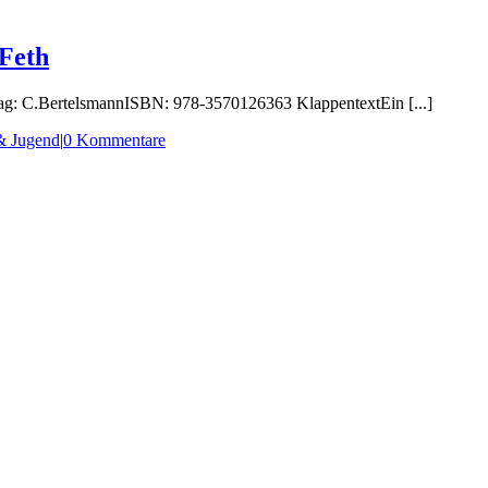
Feth
ag: C.BertelsmannISBN: 978-3570126363 KlappentextEin [...]
& Jugend
|
0 Kommentare