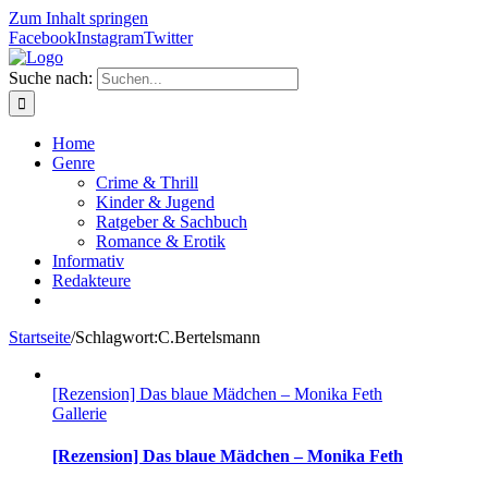
Zum Inhalt springen
Facebook
Instagram
Twitter
Suche nach:
Home
Genre
Crime & Thrill
Kinder & Jugend
Ratgeber & Sachbuch
Romance & Erotik
Informativ
Redakteure
Startseite
/
Schlagwort:
C.Bertelsmann
[Rezension] Das blaue Mädchen – Monika Feth
Gallerie
[Rezension] Das blaue Mädchen – Monika Feth