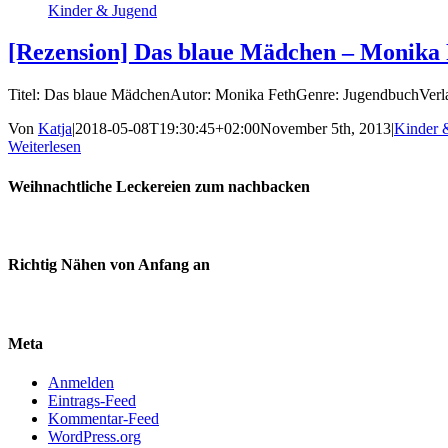
Kinder & Jugend
[Rezension] Das blaue Mädchen – Monika 
Titel: Das blaue MädchenAutor: Monika FethGenre: JugendbuchVerl
Von
Katja
|
2018-05-08T19:30:45+02:00
November 5th, 2013
|
Kinder 
Weiterlesen
Weihnachtliche Leckereien zum nachbacken
Richtig Nähen von Anfang an
Meta
Anmelden
Eintrags-Feed
Kommentar-Feed
WordPress.org