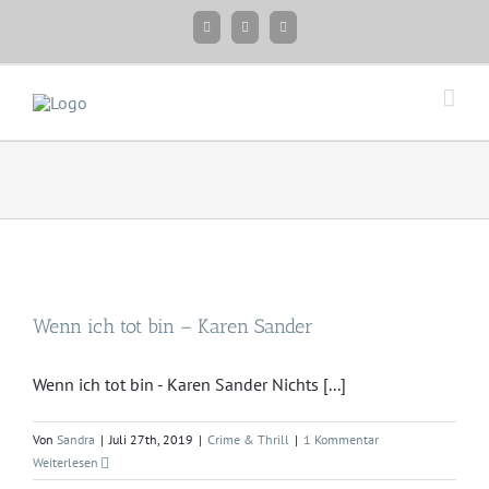
Zum
Facebook
Instagram
Twitter
Inhalt
springen
Wenn ich tot bin – Karen Sander
Wenn ich tot bin - Karen Sander Nichts [...]
Von
Sandra
|
Juli 27th, 2019
|
Crime & Thrill
|
1 Kommentar
Weiterlesen