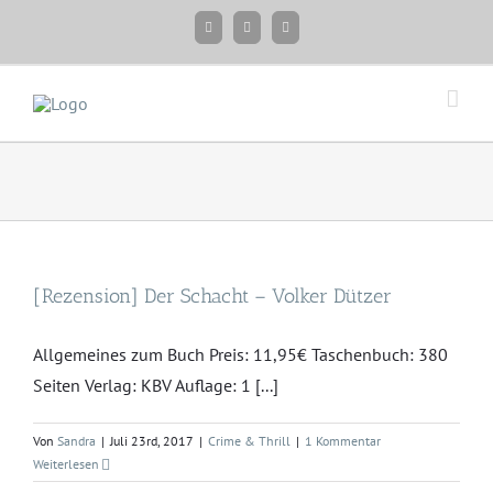
Zum
Facebook
Instagram
Twitter
Inhalt
springen
[Rezension] Der Schacht – Volker Dützer
Allgemeines zum Buch Preis: 11,95€ Taschenbuch: 380
Seiten Verlag: KBV Auflage: 1 [...]
Von
Sandra
|
Juli 23rd, 2017
|
Crime & Thrill
|
1 Kommentar
Weiterlesen