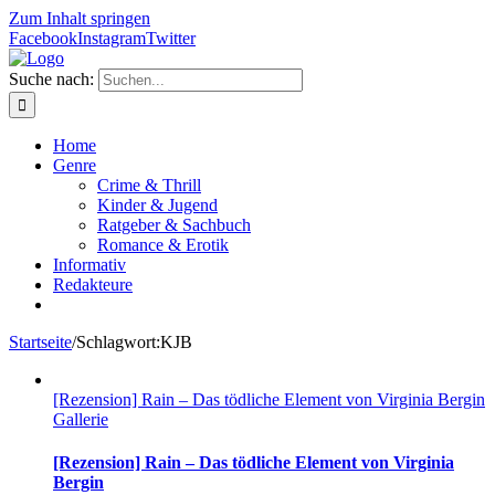
Zum Inhalt springen
Facebook
Instagram
Twitter
Suche nach:
Home
Genre
Crime & Thrill
Kinder & Jugend
Ratgeber & Sachbuch
Romance & Erotik
Informativ
Redakteure
Startseite
/
Schlagwort:
KJB
[Rezension] Rain – Das tödliche Element von Virginia Bergin
Gallerie
[Rezension] Rain – Das tödliche Element von Virginia
Bergin