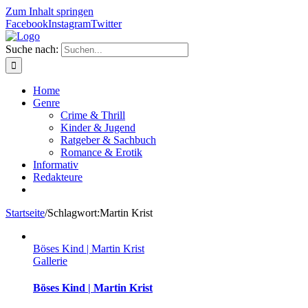
Zum Inhalt springen
Facebook
Instagram
Twitter
Suche nach:
Home
Genre
Crime & Thrill
Kinder & Jugend
Ratgeber & Sachbuch
Romance & Erotik
Informativ
Redakteure
Startseite
/
Schlagwort:
Martin Krist
Böses Kind | Martin Krist
Gallerie
Böses Kind | Martin Krist