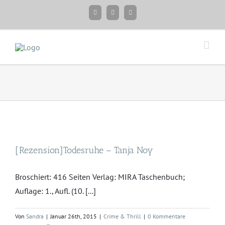
Zum
Facebook
Instagram
Twitter
Inhalt
springen
[Rezension]Todesruhe – Tanja Noy
Broschiert: 416 Seiten Verlag: MIRA Taschenbuch;
Auflage: 1., Aufl. (10. [...]
Von
Sandra
|
Januar 26th, 2015
|
Crime & Thrill
|
0 Kommentare