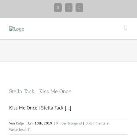
Zum
Facebook
Instagram
Twitter
Inhalt
springen
Stella Tack | Kiss Me Once
Kiss Me Once | Stella Tack [...]
Von
Katja
|
Juni 10th, 2019
|
Kinder & Jugend
|
0 Kommentare
Weiterlesen