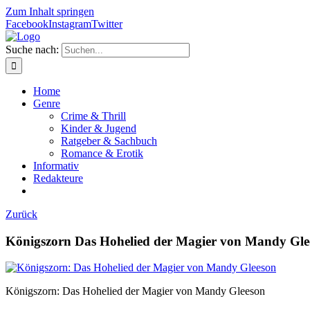
Zum Inhalt springen
Facebook
Instagram
Twitter
Suche nach:
Home
Genre
Crime & Thrill
Kinder & Jugend
Ratgeber & Sachbuch
Romance & Erotik
Informativ
Redakteure
Zurück
Königszorn Das Hohelied der Magier von Mandy Gle
Königszorn: Das Hohelied der Magier von Mandy Gleeson