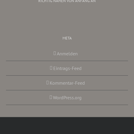
RICHTIG NÄHEN VON ANFANG AN
META
Anmelden
Eintrags-Feed
Kommentar-Feed
WordPress.org