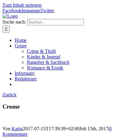
Zum Inhalt springen
Facebook
Instagram
Twitter
Suche nach:
Home
Genre
Crime & Thrill
Kinder & Jugend
Ratgeber & Sachbuch
Romance & Erotik
Informativ
Redakteure
Zurück
Crome
Von
Katja
|
2017-07-15T17:39:39+02:00
Juli 15th, 2017
|
0
Kommentare