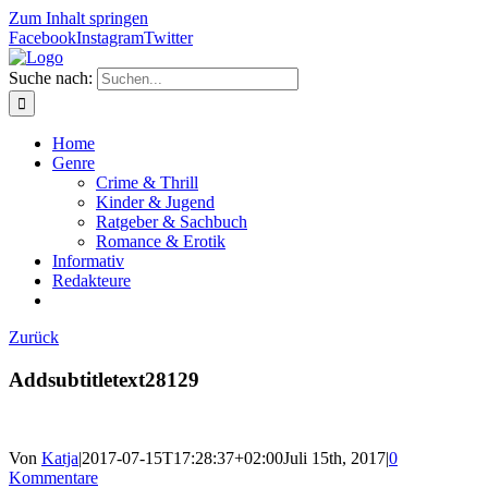
Zum Inhalt springen
Facebook
Instagram
Twitter
Suche nach:
Home
Genre
Crime & Thrill
Kinder & Jugend
Ratgeber & Sachbuch
Romance & Erotik
Informativ
Redakteure
Zurück
Addsubtitletext28129
Von
Katja
|
2017-07-15T17:28:37+02:00
Juli 15th, 2017
|
0
Kommentare