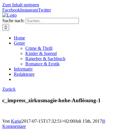
Zum Inhalt springen
Facebook
Instagram
Twitter
Suche nach:
Home
Genre
Crime & Thrill
Kinder & Jugend
Ratgeber & Sachbuch
Romance & Erotik
Informativ
Redakteure
Zurück
c_impress_zirkusmagie-hohe-Auflösung-1
Von
Katja
|
2017-07-15T17:32:51+02:00
Juli 15th, 2017
|
0
Kommentare