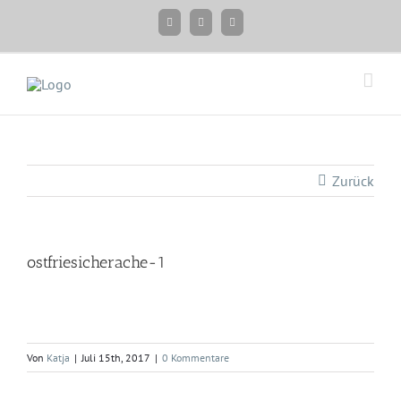
Zum
Facebook
Instagram
Twitter
Inhalt
springen
Zurück
ostfriesicherache-1
Von
Katja
|
Juli 15th, 2017
|
0 Kommentare