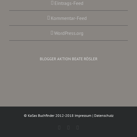
Eintrags-Feed
Kommentar-Feed
WordPress.org
BLOGGER AKTION BEATE RÖSLER
© KaSas Buchfinder 2012-2018
Impressum
|
Datenschutz
Facebook
Instagram
Twitter