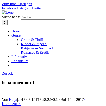
Zum Inhalt springen
Facebook
Instagram
Twitter
Suche nach:
Home
Genre
Crime & Thrill
Kinder & Jugend
Ratgeber & Sachbuch
Romance & Erotik
Informativ
Redakteure
Zurück
hebammenmord
Von
Katja
|
2017-07-15T17:28:22+02:00
Juli 15th, 2017
|
0
Kommentare