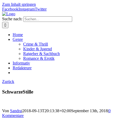
Zum Inhalt springen
Facebook
Instagram
Twitter
Suche nach:
Home
Genre
Crime & Thrill
Kinder & Jugend
Ratgeber & Sachbuch
Romance & Erotik
Informativ
Redakteure
Zurück
SchwarzeStille
Von
Sandra
|
2018-09-13T20:13:38+02:00
September 13th, 2018
|
0
Kommentare