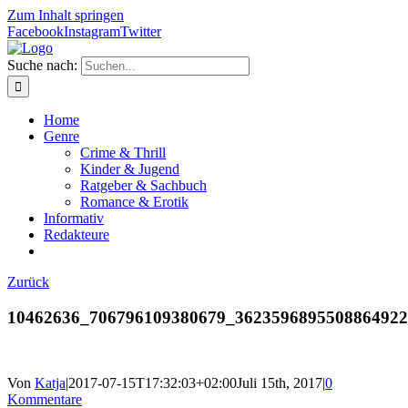
Zum Inhalt springen
Facebook
Instagram
Twitter
Suche nach:
Home
Genre
Crime & Thrill
Kinder & Jugend
Ratgeber & Sachbuch
Romance & Erotik
Informativ
Redakteure
Zurück
10462636_706796109380679_362359689550886492
Von
Katja
|
2017-07-15T17:32:03+02:00
Juli 15th, 2017
|
0
Kommentare