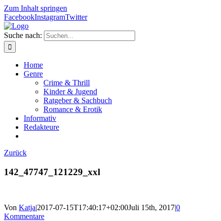
Zum Inhalt springen
Facebook
Instagram
Twitter
Suche nach:
Home
Genre
Crime & Thrill
Kinder & Jugend
Ratgeber & Sachbuch
Romance & Erotik
Informativ
Redakteure
Zurück
142_47747_121229_xxl
Von
Katja
|
2017-07-15T17:40:17+02:00
Juli 15th, 2017
|
0
Kommentare