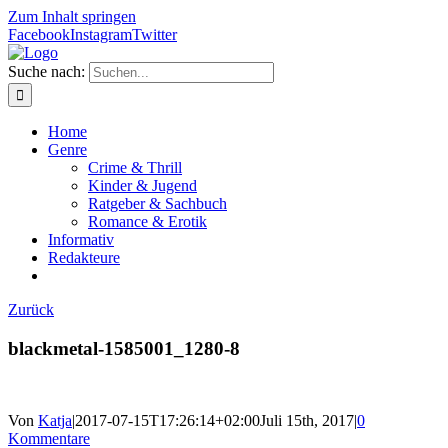
Zum Inhalt springen
Facebook
Instagram
Twitter
Suche nach:
Home
Genre
Crime & Thrill
Kinder & Jugend
Ratgeber & Sachbuch
Romance & Erotik
Informativ
Redakteure
Zurück
blackmetal-1585001_1280-8
Von
Katja
|
2017-07-15T17:26:14+02:00
Juli 15th, 2017
|
0
Kommentare