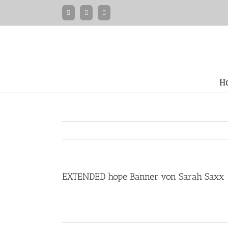
Zum
Facebook
Instagram
Twitter
Inhalt
springen
H
EXTENDED hope Banner von Sarah Saxx