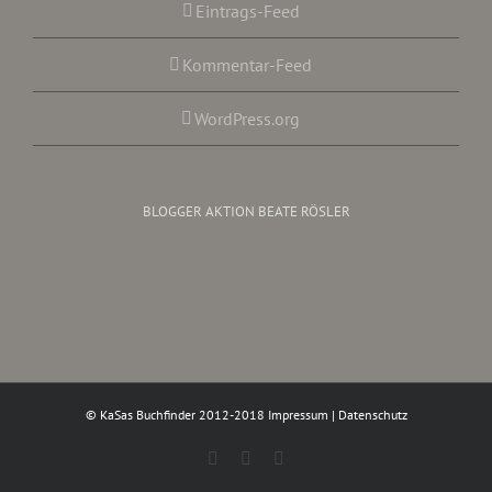
Eintrags-Feed
Kommentar-Feed
WordPress.org
BLOGGER AKTION BEATE RÖSLER
© KaSas Buchfinder 2012-2018
Impressum
|
Datenschutz
Facebook
Instagram
Twitter