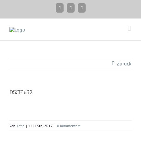
Zum
Facebook
Instagram
Twitter
Inhalt
springen
Zurück
DSCF1632
Von
Katja
|
Juli 15th, 2017
|
0 Kommentare