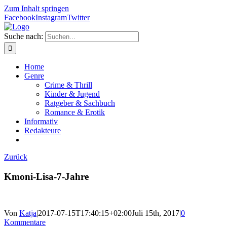
Zum Inhalt springen
Facebook
Instagram
Twitter
Suche nach:
Home
Genre
Crime & Thrill
Kinder & Jugend
Ratgeber & Sachbuch
Romance & Erotik
Informativ
Redakteure
Zurück
Kmoni-Lisa-7-Jahre
Von
Katja
|
2017-07-15T17:40:15+02:00
Juli 15th, 2017
|
0
Kommentare