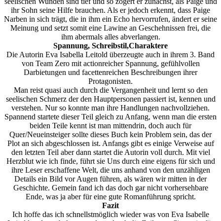
seelischen Wunden sind tief und so zögert er zunächst, als Paige und
ihr Sohn seine Hilfe brauchen. Als er jedoch erkennt, dass Paige
Narben in sich trägt, die in ihm ein Echo hervorrufen, ändert er seine
Meinung und setzt somit eine Lawine an Geschehnissen frei, die
ihm abermals alles abverlangen.
Spannung, Schreibstil,Charaktere
Die Autorin Eva Isabella Leitold überzeugte auch in ihrem 3. Band
von Team Zero mit actionreicher Spannung, gefühlvollen
Darbietungen und facettenreichen Beschreibungen ihrer
Protagonisten.
Man reist quasi auch durch die Vergangenheit und lernt so den
seelischen Schmerz der den Hauptpersonen passiert ist, kennen und
verstehen. Nur so konnte man ihre Handlungen nachvollziehen.
Spannend startete dieser Teil gleich zu Anfang, wenn man die ersten
beiden Teile kennt ist man mittendrin, doch auch für
Quer/Neueinsteiger sollte dieses Buch kein Problem sein, das der
Plot an sich abgeschlossen ist. Anfangs gibt es einige Verweise auf
den letzten Teil aber dann startet die Autorin voll durch. Mit viel
Herzblut wie ich finde, führt sie Uns durch eine eigens für sich und
ihre Leser erschaffene Welt, die uns anhand von den unzähligen
Details ein Bild vor Augen führen, als wären wir mitten in der
Geschichte. Gemein fand ich das doch gar nicht vorhersehbare
Ende, was ja aber für eine gute Romanführung spricht.
Fazit
Ich hoffe das ich schnellstmöglich wieder was von Eva Isabelle