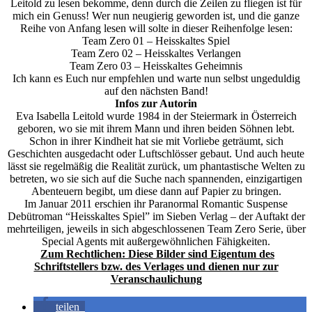
Leitold zu lesen bekomme, denn durch die Zeilen zu fliegen ist für
mich ein Genuss! Wer nun neugierig geworden ist, und die ganze
Reihe von Anfang lesen will solte in dieser Reihenfolge lesen:
Team Zero 01 – Heisskaltes Spiel
Team Zero 02 – Heisskaltes Verlangen
Team Zero 03 – Heisskaltes Geheimnis
Ich kann es Euch nur empfehlen und warte nun selbst ungeduldig
auf den nächsten Band!
Infos zur Autorin
Eva Isabella Leitold wurde 1984 in der Steiermark in Österreich
geboren, wo sie mit ihrem Mann und ihren beiden Söhnen lebt.
Schon in ihrer Kindheit hat sie mit Vorliebe geträumt, sich
Geschichten ausgedacht oder Luftschlösser gebaut. Und auch heute
lässt sie regelmäßig die Realität zurück, um phantastische Welten zu
betreten, wo sie sich auf die Suche nach spannenden, einzigartigen
Abenteuern begibt, um diese dann auf Papier zu bringen.
Im Januar 2011 erschien ihr Paranormal Romantic Suspense
Debütroman “Heisskaltes Spiel” im Sieben Verlag – der Auftakt der
mehrteiligen, jeweils in sich abgeschlossenen Team Zero Serie, über
Special Agents mit außergewöhnlichen Fähigkeiten.
Zum Rechtlichen: Diese Bilder sind Eigentum des
Schriftstellers bzw. des Verlages und dienen nur zur
Veranschaulichung
teilen