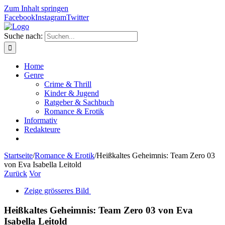
Zum Inhalt springen
Facebook
Instagram
Twitter
Suche nach:
Home
Genre
Crime & Thrill
Kinder & Jugend
Ratgeber & Sachbuch
Romance & Erotik
Informativ
Redakteure
Startseite
/
Romance & Erotik
/
Heißkaltes Geheimnis: Team Zero 03
von Eva Isabella Leitold
Zurück
Vor
Zeige grösseres Bild
Heißkaltes Geheimnis: Team Zero 03 von Eva
Isabella Leitold