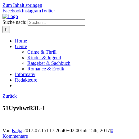
Zum Inhalt springen
Facebook
Instagram
Twitter
Suche nach:
Home
Genre
Crime & Thrill
Kinder & Jugend
Ratgeber & Sachbuch
Romance & Erotik
Informativ
Redakteure
Zurück
51UyvhwtR3L-1
Von
Katja
|
2017-07-15T17:26:40+02:00
Juli 15th, 2017
|
0
Kommentare