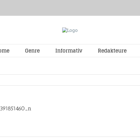
ome
Genre
Informativ
Redakteure
391851460_n