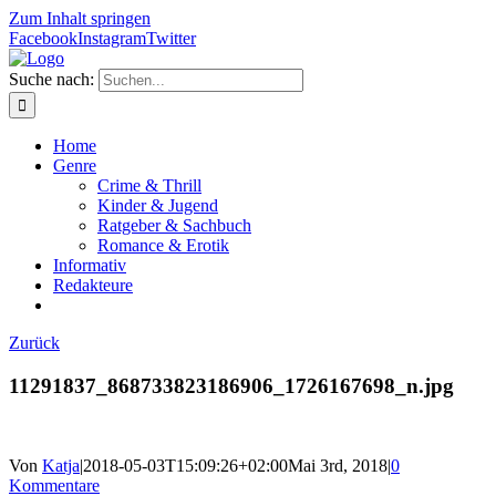
Zum Inhalt springen
Facebook
Instagram
Twitter
Suche nach:
Home
Genre
Crime & Thrill
Kinder & Jugend
Ratgeber & Sachbuch
Romance & Erotik
Informativ
Redakteure
Zurück
11291837_868733823186906_1726167698_n.jpg
Von
Katja
|
2018-05-03T15:09:26+02:00
Mai 3rd, 2018
|
0
Kommentare