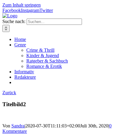
Zum Inhalt springen
Facebook
Instagram
Twitter
Suche nach:
Home
Genre
Crime & Thrill
Kinder & Jugend
Ratgeber & Sachbuch
Romance & Erotik
Informativ
Redakteure
Zurück
Titelbild2
Von
Sandra
|
2020-07-30T11:11:03+02:00
Juli 30th, 2020
|
0
Kommentare