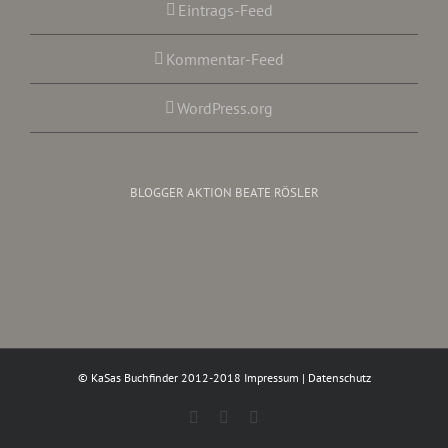
Eintrags-Feed
Kommentar-Feed
WordPress.org
BLOGGER AKTION BEATE RÖSLER
© KaSas Buchfinder 2012-2018
Impressum
|
Datenschutz
Facebook
Instagram
Twitter