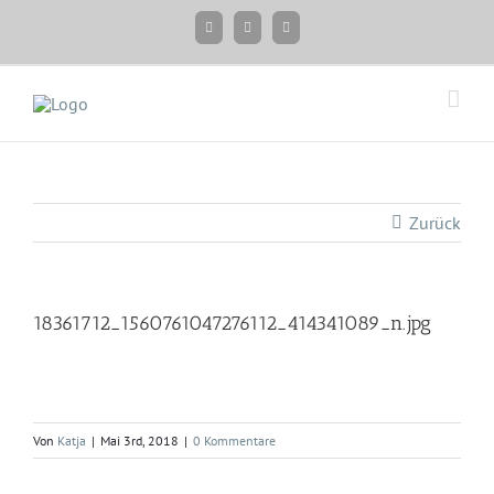
Zum
Facebook
Instagram
Twitter
Inhalt
springen
Zurück
18361712_1560761047276112_414341089_n.jpg
Von
Katja
|
Mai 3rd, 2018
|
0 Kommentare