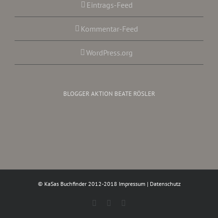
Eintrags-Feed
Kommentar-Feed
WordPress.org
BLOGGER AKTION BEATE RÖSLER
© KaSas Buchfinder 2012-2018
Impressum
|
Datenschutz
Facebook
Instagram
Twitter