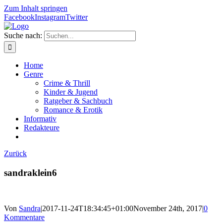
Zum Inhalt springen
Facebook
Instagram
Twitter
Suche nach:
Home
Genre
Crime & Thrill
Kinder & Jugend
Ratgeber & Sachbuch
Romance & Erotik
Informativ
Redakteure
Zurück
sandraklein6
Von
Sandra
|
2017-11-24T18:34:45+01:00
November 24th, 2017
|
0
Kommentare