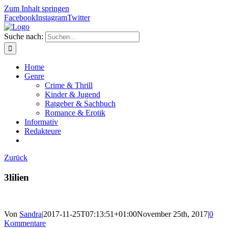
Zum Inhalt springen
Facebook
Instagram
Twitter
Suche nach:
Home
Genre
Crime & Thrill
Kinder & Jugend
Ratgeber & Sachbuch
Romance & Erotik
Informativ
Redakteure
Zurück
3lilien
Von
Sandra
|
2017-11-25T07:13:51+01:00
November 25th, 2017
|
0
Kommentare