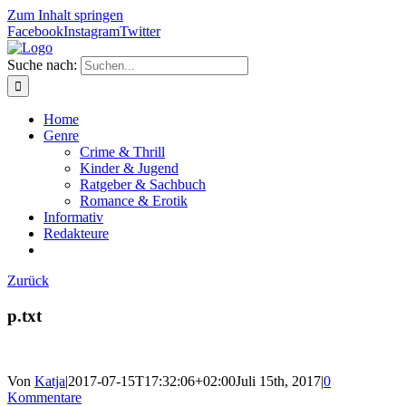
Zum Inhalt springen
Facebook
Instagram
Twitter
Suche nach:
Home
Genre
Crime & Thrill
Kinder & Jugend
Ratgeber & Sachbuch
Romance & Erotik
Informativ
Redakteure
Zurück
p.txt
Von
Katja
|
2017-07-15T17:32:06+02:00
Juli 15th, 2017
|
0
Kommentare