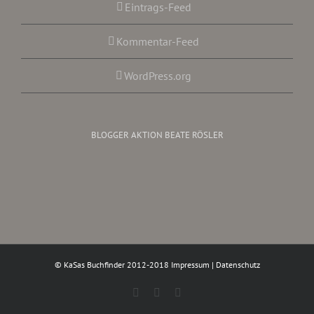
Eintrags-Feed
Kommentar-Feed
WordPress.org
BLOGGER AKTION BEATE RÖSLER
© KaSas Buchfinder 2012-2018
Impressum
|
Datenschutz
Facebook
Instagram
Twitter