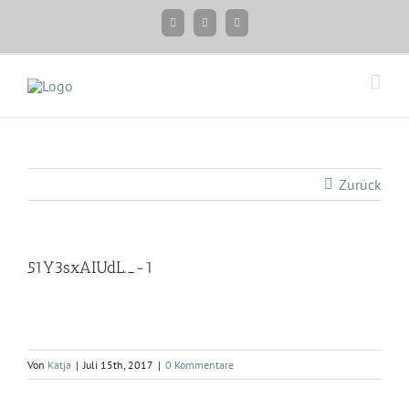
Zum
Facebook
Instagram
Twitter
Inhalt
springen
Zurück
51Y3sxAIUdL._-1
Von
Katja
|
Juli 15th, 2017
|
0 Kommentare