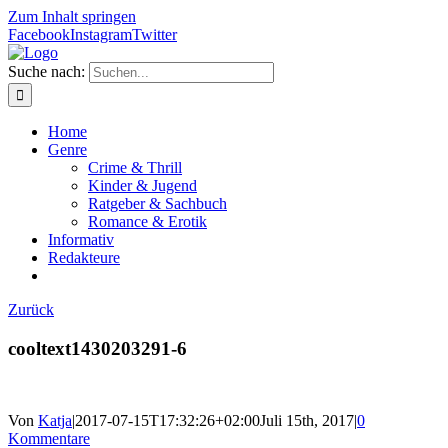
Zum Inhalt springen
Facebook
Instagram
Twitter
Suche nach:
Home
Genre
Crime & Thrill
Kinder & Jugend
Ratgeber & Sachbuch
Romance & Erotik
Informativ
Redakteure
Zurück
cooltext1430203291-6
Von
Katja
|
2017-07-15T17:32:26+02:00
Juli 15th, 2017
|
0
Kommentare