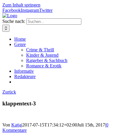
Zum Inhalt springen
Facebook
Instagram
Twitter
Suche nach:
Home
Genre
Crime & Thrill
Kinder & Jugend
Ratgeber & Sachbuch
Romance & Erotik
Informativ
Redakteure
Zurück
klappentext-3
Von
Katja
|
2017-07-15T17:34:12+02:00
Juli 15th, 2017
|
0
Kommentare