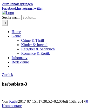
Zum Inhalt springen
Facebook
Instagram
Twitter
Suche nach:
Home
Genre
Crime & Thrill
Kinder & Jugend
Ratgeber & Sachbuch
Romance & Erotik
Informativ
Redakteure
Zurück
herbstblatt-3
Von
Katja
|
2017-07-15T17:30:52+02:00
Juli 15th, 2017
|
0
Kommentare