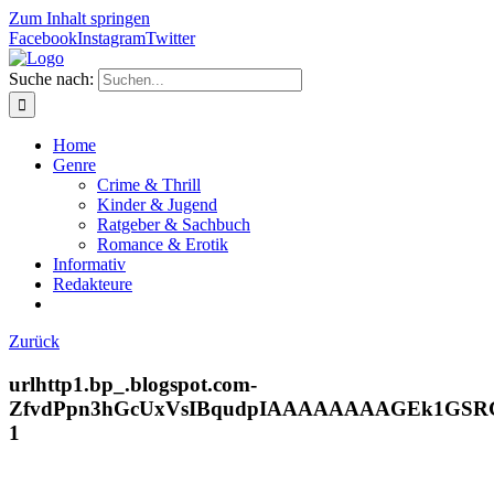
Zum Inhalt springen
Facebook
Instagram
Twitter
Suche nach:
Home
Genre
Crime & Thrill
Kinder & Jugend
Ratgeber & Sachbuch
Romance & Erotik
Informativ
Redakteure
Zurück
urlhttp1.bp_.blogspot.com-
ZfvdPpn3hGcUxVsIBqudpIAAAAAAAAGEk1GSRGU
1