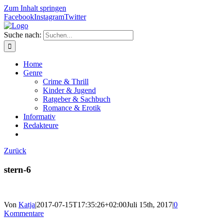
Zum Inhalt springen
Facebook
Instagram
Twitter
Suche nach:
Home
Genre
Crime & Thrill
Kinder & Jugend
Ratgeber & Sachbuch
Romance & Erotik
Informativ
Redakteure
Zurück
stern-6
Von
Katja
|
2017-07-15T17:35:26+02:00
Juli 15th, 2017
|
0
Kommentare