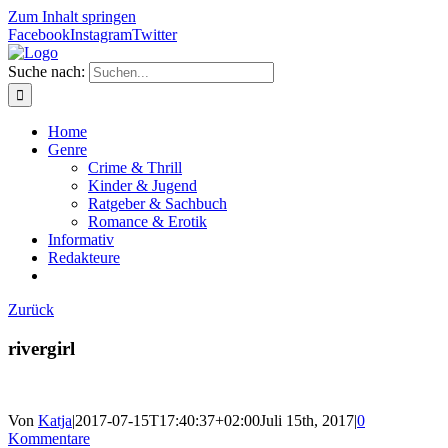
Zum Inhalt springen
Facebook
Instagram
Twitter
Suche nach:
Home
Genre
Crime & Thrill
Kinder & Jugend
Ratgeber & Sachbuch
Romance & Erotik
Informativ
Redakteure
Zurück
rivergirl
Von
Katja
|
2017-07-15T17:40:37+02:00
Juli 15th, 2017
|
0
Kommentare