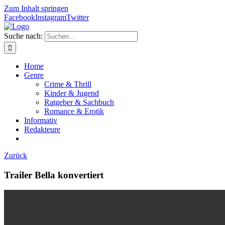
Zum Inhalt springen
Facebook
Instagram
Twitter
Suche nach:
Home
Genre
Crime & Thrill
Kinder & Jugend
Ratgeber & Sachbuch
Romance & Erotik
Informativ
Redakteure
Zurück
Trailer Bella konvertiert