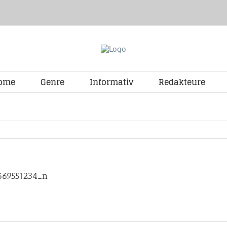
ome
Genre
Informativ
Redakteure
669551234_n