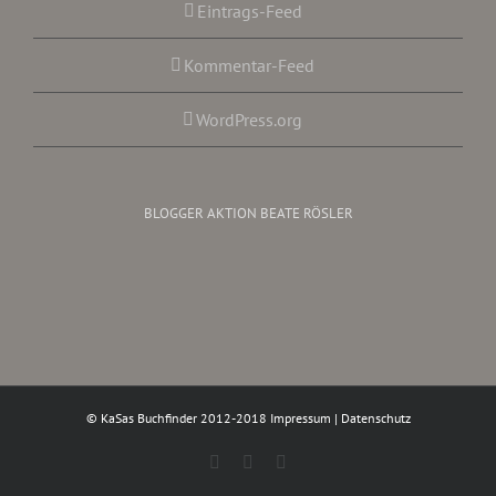
Eintrags-Feed
Kommentar-Feed
WordPress.org
BLOGGER AKTION BEATE RÖSLER
© KaSas Buchfinder 2012-2018
Impressum
|
Datenschutz
Facebook
Instagram
Twitter