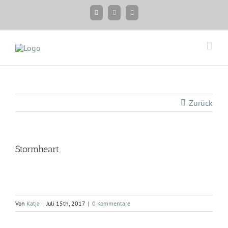
Zum
Facebook
Instagram
Twitter
Inhalt
springen
Zurück
Stormheart
Von
Katja
|
Juli 15th, 2017
|
0 Kommentare