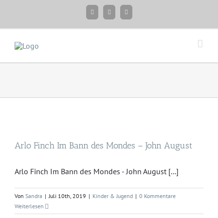
Zum
Facebook
Instagram
Twitter
Inhalt
springen
Arlo Finch Im Bann des Mondes – John August
Arlo Finch Im Bann des Mondes - John August [...]
Von
Sandra
|
Juli 10th, 2019
|
Kinder & Jugend
|
0 Kommentare
Weiterlesen