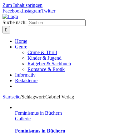
Zum Inhalt springen
Facebook
Instagram
Twitter
Suche nach:
Home
Genre
Crime & Thrill
Kinder & Jugend
Ratgeber & Sachbuch
Romance & Erotik
Informativ
Redakteure
Startseite
/
Schlagwort:
Gabriel Verlag
Feminismus in Büchern
Gallerie
Feminismus in Büchern