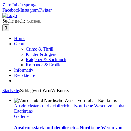
Zum Inhalt springen
Facebook
Instagram
Twitter
Suche nach:
Home
Genre
Crime & Thrill
Kinder & Jugend
Ratgeber & Sachbuch
Romance & Erotik
Informativ
Redakteure
Startseite
/
Schlagwort:
WooW Books
Ausdruckstark und detailreich – Nordische Wesen von Johan
Egerkrans
Gallerie
Ausdruckstark und detailreich – Nordische Wesen von