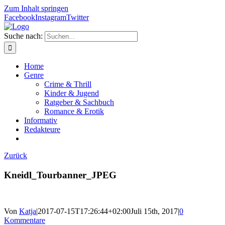
Zum Inhalt springen
Facebook
Instagram
Twitter
Suche nach:
Home
Genre
Crime & Thrill
Kinder & Jugend
Ratgeber & Sachbuch
Romance & Erotik
Informativ
Redakteure
Zurück
Kneidl_Tourbanner_JPEG
Von
Katja
|
2017-07-15T17:26:44+02:00
Juli 15th, 2017
|
0
Kommentare